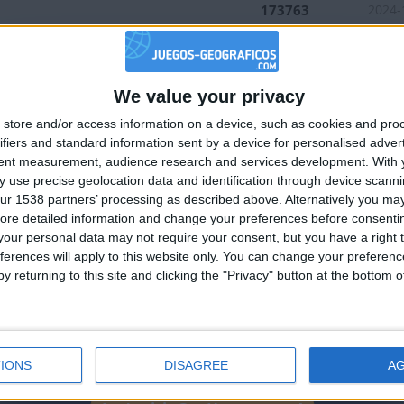
173763
2024-
172569
2025-
io
157904
2025-
We value your privacy
ña
146258
2025-
🇺🇸 We noticed you’re visiting from
store and/or access information on a device, such as cookies and pro
242775
2025-
an English-speaking country
ifiers and standard information sent by a device for personalised adver
a
211017
2023-
Join our American version now and be among
tent measurement, audience research and services development.
With 
 use precise geolocation data and identification through device scanni
the firsts to submit your score on our
63354
2023-
ur 1538 partners’ processing as described above. Alternatively you may 
leaderboards!
54028
2023-
ore detailed information and change your preferences before consenti
our personal data may not require your consent, but you have a right t
nior
121230
2024-
ferences will apply to this website only. You can change your preferen
155024
2025-
y returning to this site and clicking the "Privacy" button at the bottom
116875
2024-
nior
190464
2024-
e Europa
40219
2022-
IONS
DISAGREE
A
104372
2020-