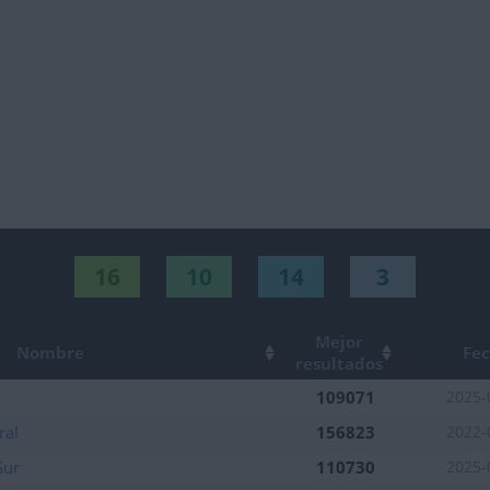
16
10
14
3
Mejor
Nombre
Fe
resultados
109071
2025-
ral
156823
2022-
Sur
110730
2025-