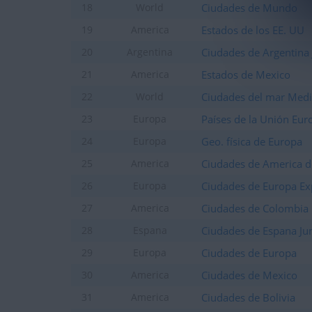
Ciudades de Mundo
18
World
Estados de los EE. UU
19
America
Ciudades de Argentina 
20
Argentina
Estados de Mexico
21
America
Ciudades del mar Medi
22
World
Países de la Unión Eur
23
Europa
Geo. física de Europa
24
Europa
Ciudades de America d
25
America
Ciudades de Europa Ex
26
Europa
Ciudades de Colombia
27
America
Ciudades de Espana Ju
28
Espana
Ciudades de Europa
29
Europa
Ciudades de Mexico
30
America
Ciudades de Bolivia
31
America