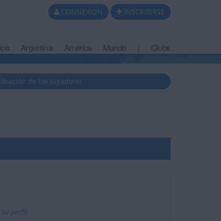
CONNEXION
INSCRIBIRSE
opa
Argentina
América
Mundo
|
Clubs
ificación de los jugadores
u perfil.