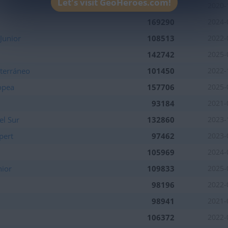
Let's visit GeoHeroes.com!
178662
2020-
169290
2024-
Junior
108513
2022-
142742
2025-
terráneo
101450
2022-
opea
157706
2025-
93184
2021-
el Sur
132860
2023-
pert
97462
2023-
105969
2024-
nior
109833
2025-
98196
2022-
98941
2021-
106372
2022-