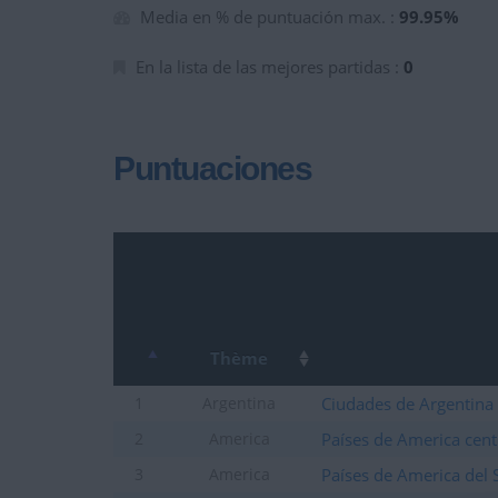
Media en % de puntuación max. :
99.95%
En la lista de las mejores partidas :
0
Puntuaciones
Thème
Ciudades de Argentina
1
Argentina
Países de America cent
2
America
Países de America del 
3
America