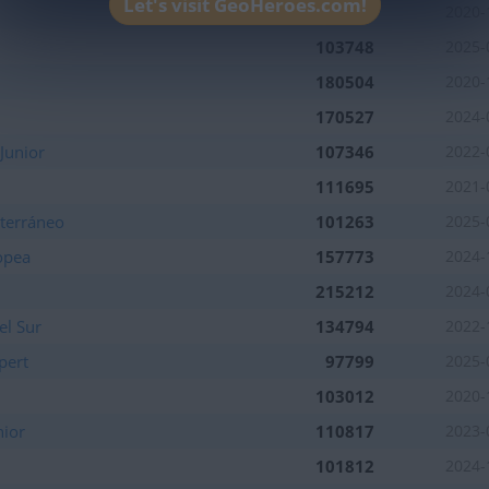
Let's visit GeoHeroes.com!
106110
2020-
103748
2025-
180504
2020-
170527
2024-
Junior
107346
2022-
111695
2021-
terráneo
101263
2025-
opea
157773
2024-
215212
2024-
el Sur
134794
2022-
pert
97799
2025-
103012
2020-
nior
110817
2023-
101812
2024-