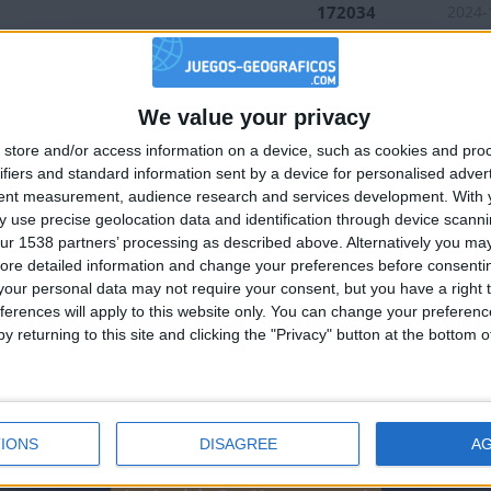
172034
2024-
176080
2023-
io
157687
2025-
We value your privacy
ña
147068
2023-
🇺🇸 We noticed you’re visiting from
store and/or access information on a device, such as cookies and pro
236506
2025-
an English-speaking country
ifiers and standard information sent by a device for personalised adver
a
210415
2022-
Join our American version now and be among
tent measurement, audience research and services development.
With 
 use precise geolocation data and identification through device scanni
the firsts to submit your score on our
64263
2023-
ur 1538 partners’ processing as described above. Alternatively you may 
leaderboards!
nior
121408
2025-
ore detailed information and change your preferences before consenti
our personal data may not require your consent, but you have a right t
155376
2025-
ferences will apply to this website only. You can change your preferen
nior
190941
2023-
y returning to this site and clicking the "Privacy" button at the bottom
e Europa
40204
2023-
94562
2023-
106399
2024-
IONS
DISAGREE
A
105977
2021-