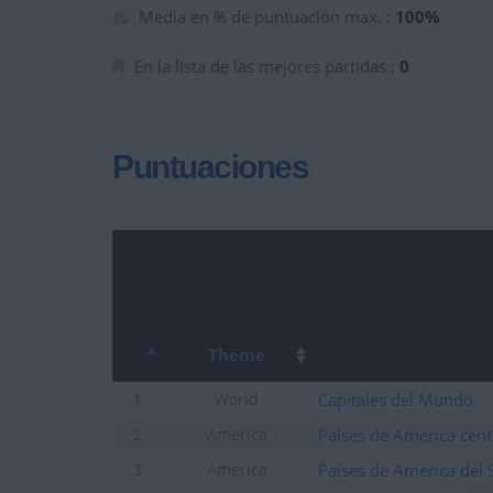
Media en % de puntuación max. :
100%
En la lista de las mejores partidas :
0
Puntuaciones
Thème
Capitales del Mundo
1
World
Países de America cent
2
America
Países de America del 
3
America