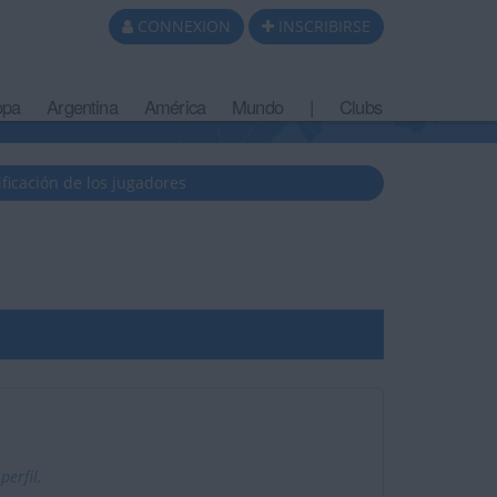
CONNEXION
INSCRIBIRSE
opa
Argentina
América
Mundo
|
Clubs
ificación de los jugadores
erfil.