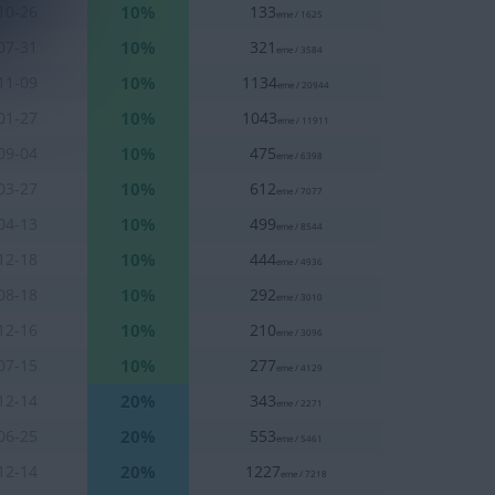
10%
10-26
133
eme / 1625
10%
07-31
321
eme / 3584
10%
11-09
1134
eme / 20944
10%
01-27
1043
eme / 11911
10%
09-04
475
eme / 6398
10%
03-27
612
eme / 7077
10%
04-13
499
eme / 8544
10%
12-18
444
eme / 4936
10%
08-18
292
eme / 3010
10%
12-16
210
eme / 3096
10%
07-15
277
eme / 4129
20%
12-14
343
eme / 2271
20%
06-25
553
eme / 5461
20%
12-14
1227
eme / 7218