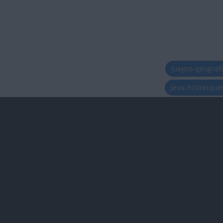
juegos-geograf
jeux-historiqu