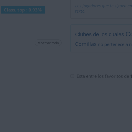
Los jugadores que te siguen en
Class. top : 0.93%
texto.
Co
Clubes de los cuales
Mostrar todo
Comillas
no pertenece a n
Está entre los favoritos de