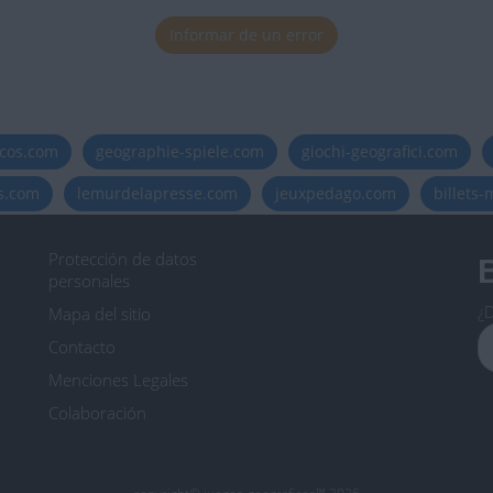
Informar de un error
icos.com
geographie-spiele.com
giochi-geografici.com
es.com
lemurdelapresse.com
jeuxpedago.com
billets
Protección de datos
B
personales
¿D
Mapa del sitio
Contacto
Menciones Legales
Colaboración