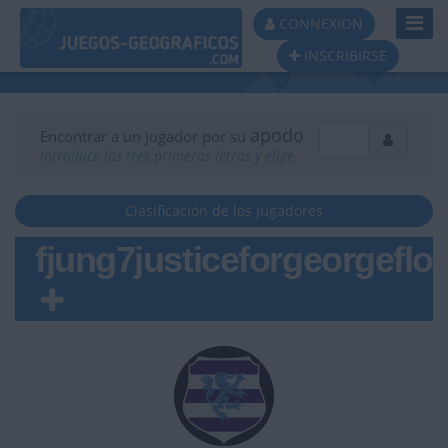
Toggl
CONNEXION
Navig
INSCRIBIRSE
apodo
Encontrar a un jugador por su
Introduce las tres primeras letras y elige
Clasificación de los jugadores
fjung7justiceforgeorgeflo