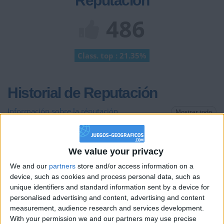
Reputación
486
Class. top : 21.35%
Historial de Reputación
Información sobre la réputación
Mostrar todo
Algunas palabras...
We value your privacy
k3li4s no ha completado su perfil.
We and our
partners
store and/or access information on a
Los jugadores que te siguen en favoritos serán advertidos
device, such as cookies and process personal data, such as
cuando modifiques este texto.
unique identifiers and standard information sent by a device for
personalised advertising and content, advertising and content
measurement, audience research and services development.
With your permission we and our partners may use precise