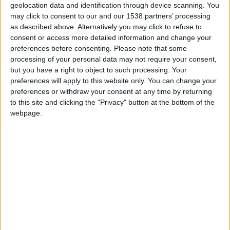
k3li4s
Clubes de los cuales
es miembro (1/2)
geolocation data and identification through device scanning. You
may click to consent to our and our 1538 partners’ processing
GeoPlayers
as described above. Alternatively you may click to refuse to
consent or access more detailed information and change your
preferences before consenting.
Please note that some
processing of your personal data may not require your consent,
Miembro desde: :
18-05-2020
but you have a right to object to such processing. Your
preferences will apply to this website only. You can change your
preferences or withdraw your consent at any time by returning
Comentarios :
0
to this site and clicking the "Privacy" button at the bottom of the
webpage.
Juegos llevados a cabo :
12
Partidas jugadas :
43
Número de estrellas :
9
Media en % de puntuación max. :
51.27%
En la lista de las mejores partidas :
0
Está entre los favoritos de
1
jugadores