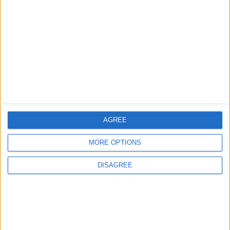
Informar de un error
juegos-geograficos.com
geographie-spiele.com
giochi-geografici.com
geoheroes.com
AGREE
jeux-historiques.com
lemurdelapresse.com
MORE OPTIONS
jeuxpedago.com
billets-monuments.com
DISAGREE
Protección de datos
personales
Mapa del sitio
Contacto