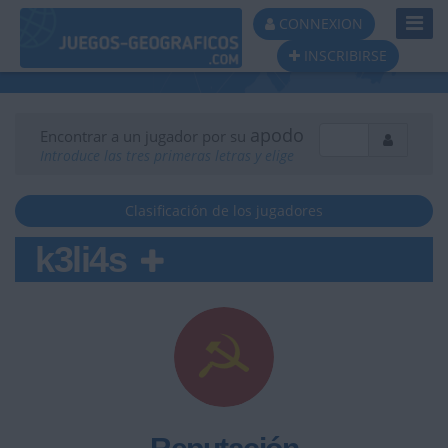
Toggl
CONNEXION
Navig
INSCRIBIRSE
apodo
Encontrar a un jugador por su
Introduce las tres primeras letras y elige
Clasificación de los jugadores
k3li4s