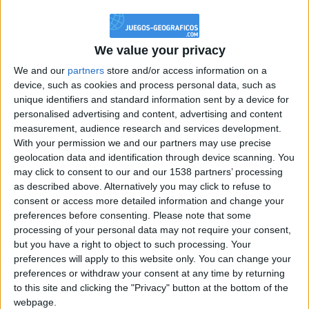
Reputación
48
We value your privacy
We and our
partners
store and/or access information on a
Class. top : 71.71%
device, such as cookies and process personal data, such as
unique identifiers and standard information sent by a device for
personalised advertising and content, advertising and content
Historial de Reputación
measurement, audience research and services development.
With your permission we and our partners may use precise
Información sobre la réputación
Mostrar todo
geolocation data and identification through device scanning. You
may click to consent to our and our 1538 partners’ processing
Algunas palabras...
as described above. Alternatively you may click to refuse to
consent or access more detailed information and change your
siempre estar areglada y ser elegante pro super lista y
preferences before consenting.
Please note that some
me encanta bailar cantar soy muy graciosa me encanta
processing of your personal data may not require your consent,
sonreir me asusto fácil me encanta salir de compras
but you have a right to object to such processing. Your
amo los hurones y me dan asco las arañas
preferences will apply to this website only. You can change your
preferences or withdraw your consent at any time by returning
Los jugadores que te siguen en favoritos serán advertidos
to this site and clicking the "Privacy" button at the bottom of the
cuando modifiques este texto.
webpage.