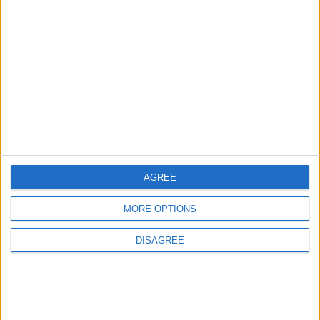
Informar de un error
juegos-geograficos.com
geographie-spiele.com
giochi-geografici.com
geoheroes.com
AGREE
jeux-historiques.com
lemurdelapresse.com
MORE OPTIONS
jeuxpedago.com
billets-monuments.com
DISAGREE
Protección de datos
personales
Mapa del sitio
Contacto