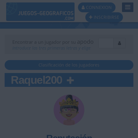
Toggl
CONNEXION
Navig
INSCRIBIRSE
apodo
Encontrar a un jugador por su
Introduce las tres primeras letras y elige
Clasificación de los jugadores
Raquel200