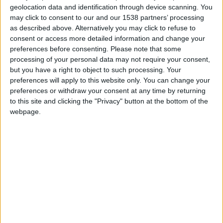
geolocation data and identification through device scanning. You
Los jugadores que te siguen en favoritos serán advertidos
may click to consent to our and our 1538 partners’ processing
cuando modifiques este texto.
as described above. Alternatively you may click to refuse to
consent or access more detailed information and change your
preferences before consenting.
Please note that some
Raquel200
Clubes de los cuales
es miembro
processing of your personal data may not require your consent,
(0/2)
but you have a right to object to such processing. Your
preferences will apply to this website only. You can change your
Raquel200
no pertenece a ningún club
preferences or withdraw your consent at any time by returning
to this site and clicking the "Privacy" button at the bottom of the
webpage.
Miembro desde: :
21-04-2020
Comentarios :
25
Juegos llevados a cabo :
10
Partidas jugadas :
302
Número de estrellas :
11