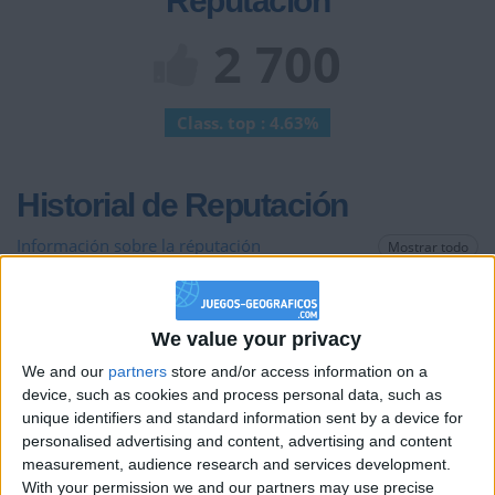
Reputación
2 700
Class. top : 4.63%
Historial de Reputación
Información sobre la réputación
Mostrar todo
Algunas palabras...
We value your privacy
hola como estan???
????
We and our
partners
store and/or access information on a
agregame a tu favoritos porfi
device, such as cookies and process personal data, such as
unique identifiers and standard information sent by a device for
bay que ondas
personalised advertising and content, advertising and content
hola a todos tengo una amiga nueva que se llama
measurement, audience research and services development.
NÚRIA
creo
With your permission we and our partners may use precise