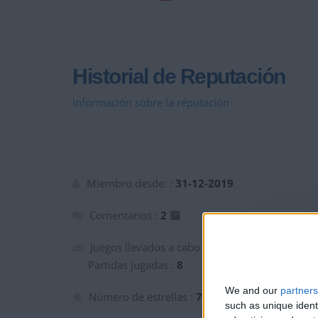
Historial de Reputación
Información sobre la réputación
Miembro desde: :
31-12-2019
Comentarios :
2
Juegos llevados a cabo :
4
Partidas jugadas :
8
We and our
partners
Número de estrellas :
7
such as unique ident