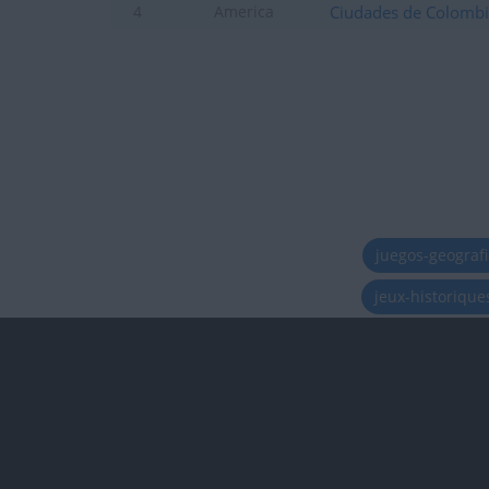
Ciudades de Colomb
4
America
juegos-geograf
jeux-historiqu