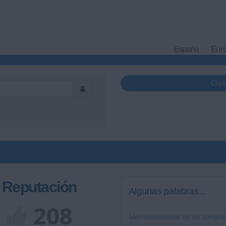
España
Eur
Clas
Reputación
Algunas palabras...
208
Marianabanana no ha completa