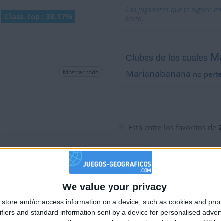
Los jugadores que te siguen en
Class. top : 38.17%
texto.
M
Clubes de los cuales
Mostrar todo
Marianabanana
no perte
Está entre los favoritos de
We value your privacy
🇺🇸 We noticed you’re visiting from
store and/or access information on a device, such as cookies and pro
an English-speaking country
ifiers and standard information sent by a device for personalised adver