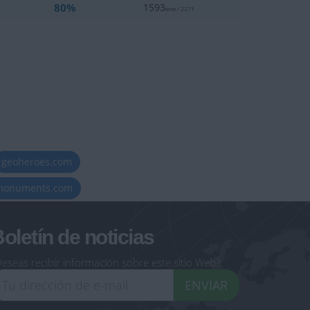
80%
1593
eme / 2271
geoheroes.com
-monuments.com
oletín de noticias
eseas recibir información sobre este sitio Web?
ENVIAR