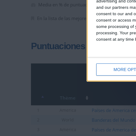
advertising and con
Media en % de puntuación max. :
68.08%
and our partners may
consent to our and o
En la lista de las mejores partidas :
0
consent or access m
some processing of y
processing. Your pre
consent at any time b
Puntuaciones
MORE OPT
Thème
Países de America ce
1
America
Banderas del Mundo
2
World
Países de America de
3
America