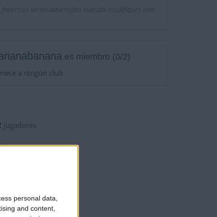
 favoritos serán advertidos cuando modifiques este
arianabanana
es miembro (0/2)
nece a ningún club
2
jugadores
cess personal data,
tising and content,