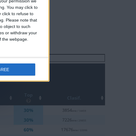
your permission we
ng. You may click to
click to refuse to
ng.
Please note that
o object to such
ces or withdraw your
 of the webpage.
Buscar:
GREE
Top
Clasif.
30%
3854
eme / 14459
30%
7226
eme / 29855
60%
17676
eme / 33996