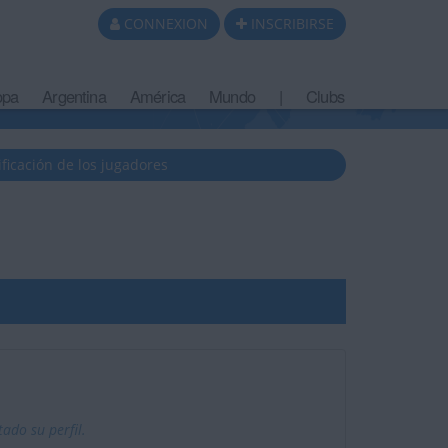
CONNEXION
INSCRIBIRSE
opa
Argentina
América
Mundo
|
Clubs
ificación de los jugadores
do su perfil.