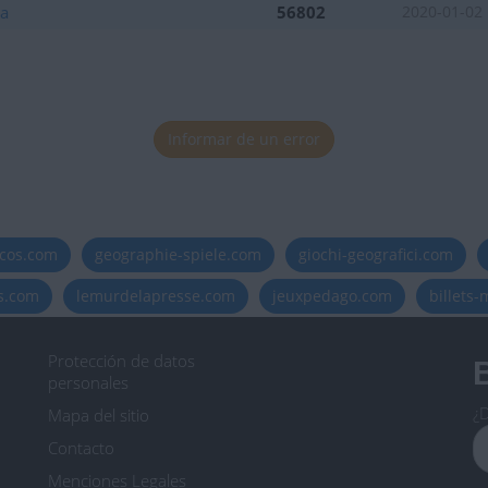
ia
56802
2020-01-02
Informar de un error
icos.com
geographie-spiele.com
giochi-geografici.com
es.com
lemurdelapresse.com
jeuxpedago.com
billets
Protección de datos
B
personales
¿D
Mapa del sitio
Contacto
Menciones Legales