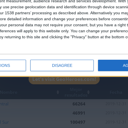
Join our American version now and be among
tent measurement, audience research and services development.
With 
 use precise geolocation data and identification through device scanni
the firsts to submit your score on our
ur 1538 partners’ processing as described above. Alternatively you may 
leaderboards!
ore detailed information and change your preferences before consenti
our personal data may not require your consent, but you have a right t
ferences will apply to this website only. You can change your preferen
y returning to this site and clicking the "Privacy" button at the bottom
IONS
DISAGREE
A
2
Let's visit GeoHeroes.com!
Mejor
Nombre
Fecha
resultados
ntral
66264
2019-12-31
46991
2019-12-31
l Sur
100497
2019-12-31