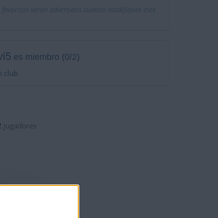
 favoritos serán advertidos cuando modifiques este
vi5
es miembro (0/2)
n club
2
jugadores