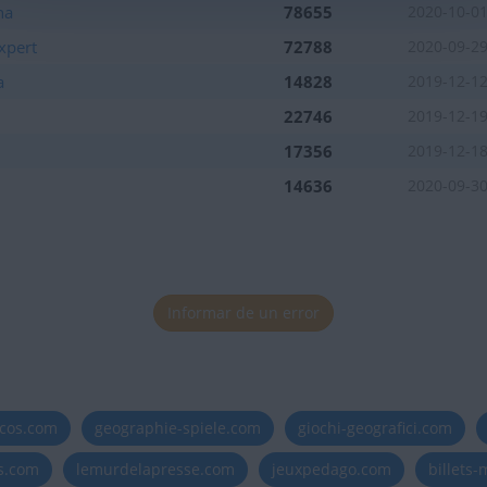
na
78655
2020-10-0
xpert
72788
2020-09-2
a
14828
2019-12-1
22746
2019-12-1
17356
2019-12-1
14636
2020-09-3
Informar de un error
icos.com
geographie-spiele.com
giochi-geografici.com
es.com
lemurdelapresse.com
jeuxpedago.com
billets