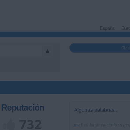
España
Eur
Clas
Reputación
Algunas palabras...
732
javi5 no ha completado su perf