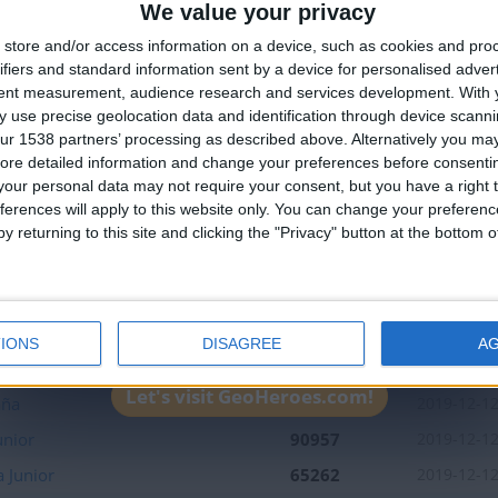
We value your privacy
🇺🇸 We noticed you’re visiting from
store and/or access information on a device, such as cookies and pro
an English-speaking country
ifiers and standard information sent by a device for personalised adver
Join our American version now and be among
tent measurement, audience research and services development.
With 
 use precise geolocation data and identification through device scanni
the firsts to submit your score on our
ur 1538 partners’ processing as described above. Alternatively you may 
leaderboards!
ore detailed information and change your preferences before consenti
our personal data may not require your consent, but you have a right t
ferences will apply to this website only. You can change your preferen
y returning to this site and clicking the "Privacy" button at the bottom
1
IONS
DISAGREE
A
Mejor
Nombre
Fecha
resultados
Let's visit GeoHeroes.com!
aña
138860
2019-12-1
unior
90957
2019-12-1
 Junior
65262
2019-12-1