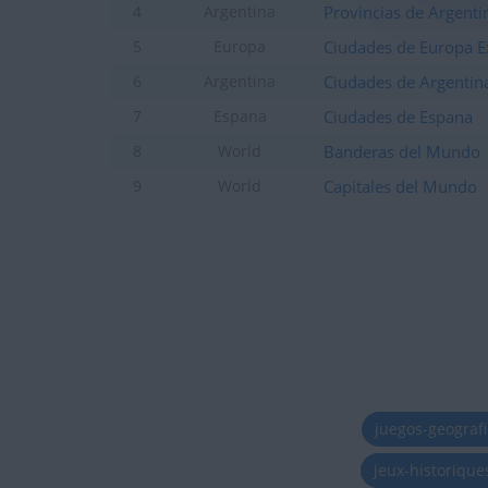
Provincias de Argenti
4
Argentina
Ciudades de Europa E
5
Europa
Ciudades de Argentin
6
Argentina
Ciudades de Espana
7
Espana
Banderas del Mundo
8
World
Capitales del Mundo
9
World
juegos-geograf
jeux-historiqu