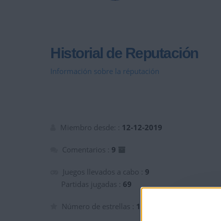
Historial de Reputación
Información sobre la réputación
Miembro desde: :
12-12-2019
Comentarios :
9
Juegos llevados a cabo :
9
Partidas jugadas :
69
Número de estrellas :
10