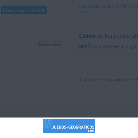
Los jugadores que te siguen en
Class. top : 15.01%
texto.
ja
Clubes de los cuales
Mostrar todo
javi5
no pertenece a ningú
Está entre los favoritos de