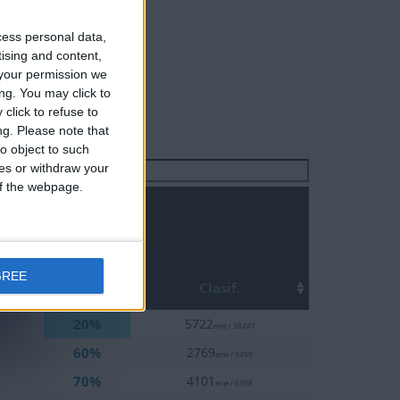
cess personal data,
tising and content,
your permission we
ng. You may click to
click to refuse to
ng.
Please note that
o object to such
ces or withdraw your
Buscar:
 of the webpage.
GREE
Top
Clasif.
20%
2
5722
eme / 38247
60%
2
2769
eme / 5459
70%
2
4101
eme / 6398