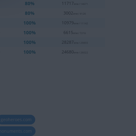
80%
1
11717
eme / 14671
80%
9
3002
eme / 4126
100%
2
10979
eme / 11142
100%
9
6615
eme / 7216
100%
8
28287
eme / 29855
100%
0
24680
eme / 26022
geoheroes.com
-monuments.com