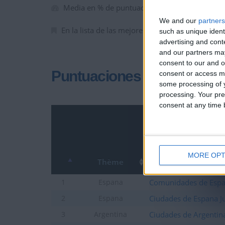
Media en % de puntuación max. :
56.74%
We and our
partners
En la lista de las mejores partidas :
0
such as unique ident
advertising and con
and our partners may
consent to our and o
Puntuaciones
consent or access m
some processing of y
processing. Your pre
consent at any time b
MORE OPT
Thème
Comunidades de Esp
1
Espana
Ciudades de Espana J
2
Espana
Ciudades de Argentina
3
Argentina