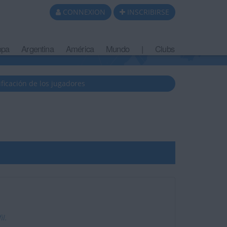
CONNEXION
INSCRIBIRSE
opa
Argentina
América
Mundo
|
Clubs
ificación de los jugadores
il.