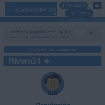
Toggl
CONNEXION
Navig
INSCRIBIRSE
apodo
Encontrar a un jugador por su
Introduce las tres primeras letras y elige
Clasificación de los jugadores
Rivers14