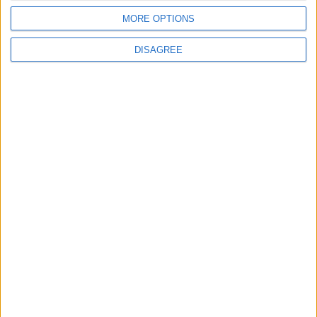
Geo. física de Europa
38601
36
Europa
MORE OPTIONS
DISAGREE
Informar de un error
juegos-geograficos.com
geographie-spiele.com
giochi-geografici.com
geoheroes.com
jeux-historiques.com
lemurdelapresse.com
jeuxpedago.com
billets-monuments.com
Protección de datos
personales