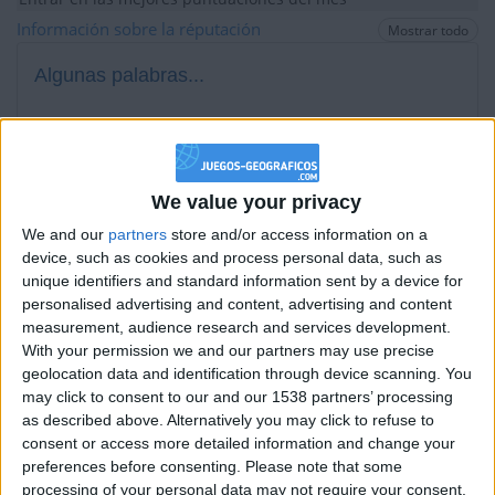
+2
Información sobre la réputación
Terminar una partida
Mostrar todo
hace 21 días
+40
hace 21 días
Algunas palabras...
Entrar en las mejores puntuaciones del mes
+2
Terminar una partida
hace 21 días
Rivers14 no ha completado su perfil.
+2
Terminar una partida
hace 21 días
Los jugadores que te siguen en favoritos serán advertidos
+40
hace 21 días
cuando modifiques este texto.
We value your privacy
Entrar en las mejores puntuaciones del mes
We and our
partners
store and/or access information on a
+20
hace 21 días
device, such as cookies and process personal data, such as
Entrar en las mejores puntuaciones de la semana
Rivers14
Clubes de los cuales
es miembro
unique identifiers and standard information sent by a device for
+2
(0/2)
Terminar una partida
hace 21 días
personalised advertising and content, advertising and content
measurement, audience research and services development.
+20
Rivers14
no pertenece a ningún club
hace 21 días
With your permission we and our partners may use precise
Entrar en las mejores puntuaciones de la semana
geolocation data and identification through device scanning. You
+2
Terminar una partida
hace 21 días
may click to consent to our and our 1538 partners’ processing
+2
as described above. Alternatively you may click to refuse to
Terminar una partida
hace 21 días
Miembro desde: :
03-07-2019
consent or access more detailed information and change your
+20
hace 21 días
preferences before consenting.
Please note that some
Comentarios :
0
Entrar en las mejores puntuaciones de la semana
processing of your personal data may not require your consent,