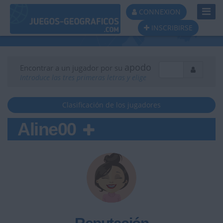
Toggl
CONNEXION
Navig
INSCRIBIRSE
apodo
Encontrar a un jugador por su
Introduce las tres primeras letras y elige
Clasificación de los jugadores
Aline00