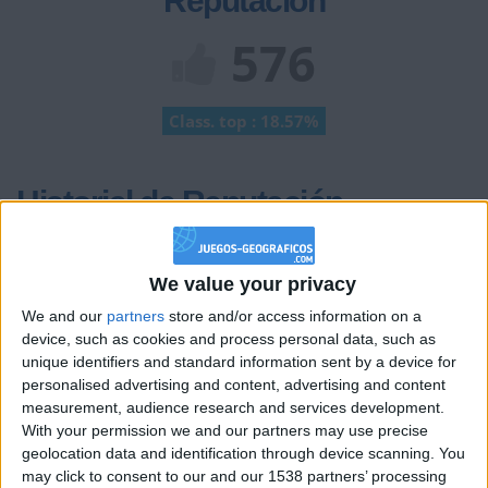
Reputación
576
Class. top : 18.57%
Historial de Reputación
Información sobre la réputación
Mostrar todo
We value your privacy
Algunas palabras...
We and our
partners
store and/or access information on a
device, such as cookies and process personal data, such as
Hola Chicos!!
unique identifiers and standard information sent by a device for
Me gusta la geografía, y es aun mas divertido
aprenderla aquí
personalised advertising and content, advertising and content
measurement, audience research and services development.
Saludos a todos!!
With your permission we and our partners may use precise
geolocation data and identification through device scanning. You
Los jugadores que te siguen en favoritos serán advertidos
may click to consent to our and our 1538 partners’ processing