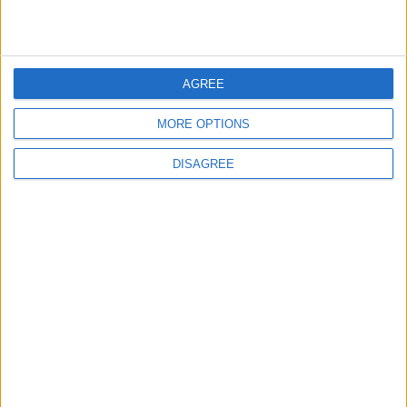
giochi-geografici.com
geoheroes.com
jeux-historiques.com
lemurdelapresse.com
AGREE
jeuxpedago.com
billets-monuments.com
MORE OPTIONS
Protección de datos
personales
DISAGREE
Mapa del sitio
Contacto
Menciones Legales
Colaboración
Boletín de noticias
¿Deseas recibir información sobre este sitio Web?
ENVIAR