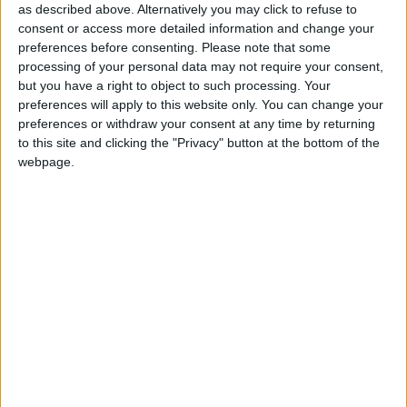
cuando modifiques este texto.
as described above. Alternatively you may click to refuse to
consent or access more detailed information and change your
preferences before consenting.
Please note that some
processing of your personal data may not require your consent,
Aline00
Clubes de los cuales
es miembro (2/2)
but you have a right to object to such processing. Your
preferences will apply to this website only. You can change your
TheHomeschoolGamers
preferences or withdraw your consent at any time by returning
GeoPlayers
to this site and clicking the "Privacy" button at the bottom of the
webpage.
Miembro desde: :
30-10-2018
Comentarios :
0
Juegos llevados a cabo :
6
🇺🇸 We noticed you’re visiting
Partidas jugadas :
21
from an English-speaking
country
Número de estrellas :
9