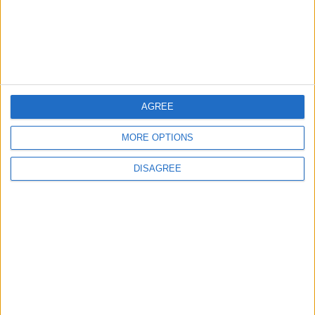
Junior
Ciudades de Africa
80941
28
World
Ciudades de America
48219
29
America
central
AGREE
MORE OPTIONS
Informar de un error
DISAGREE
juegos-geograficos.com
geographie-spiele.com
giochi-geografici.com
geoheroes.com
jeux-historiques.com
lemurdelapresse.com
jeuxpedago.com
billets-monuments.com