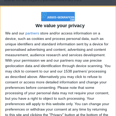
Información sobre la réputación
Mostrar todo
Algunas palabras...
We value your privacy
José04 no ha completado su perfil.
We and our
partners
store and/or access information on a
device, such as cookies and process personal data, such as
Los jugadores que te siguen en favoritos serán advertidos
unique identifiers and standard information sent by a device for
cuando modifiques este texto.
personalised advertising and content, advertising and content
measurement, audience research and services development.
With your permission we and our partners may use precise
José04
Clubes de los cuales
es miembro (0/2)
geolocation data and identification through device scanning. You
may click to consent to our and our 1538 partners’ processing
José04
no pertenece a ningún club
as described above. Alternatively you may click to refuse to
consent or access more detailed information and change your
preferences before consenting.
Please note that some
processing of your personal data may not require your consent,
Miembro desde: :
14-07-2018
but you have a right to object to such processing. Your
preferences will apply to this website only. You can change your
Comentarios :
0
preferences or withdraw your consent at any time by returning
to this site and clicking the "Privacy" button at the bottom of the