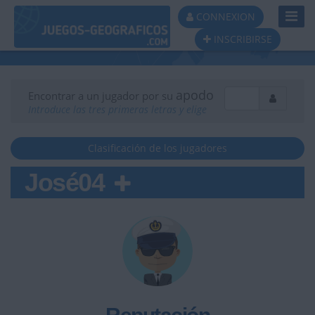
Toggl
CONNEXION
Navig
INSCRIBIRSE
apodo
Encontrar a un jugador por su
Introduce las tres primeras letras y elige
Clasificación de los jugadores
José04