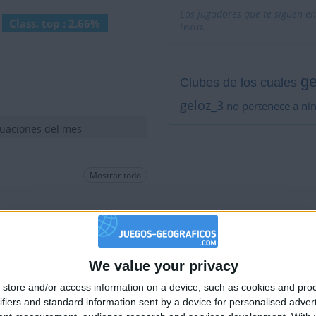
Los jugadores que te siguen en
Class. top : 2.66%
texto.
ge
Clubes de los cuales
geloz_3
no pertenece a ni
tuaciones del mes
Mostrar todo
No está entre los favoritos
We value your privacy
🇺🇸 We noticed you’re visiting from
store and/or access information on a device, such as cookies and pro
an English-speaking country
ifiers and standard information sent by a device for personalised adver