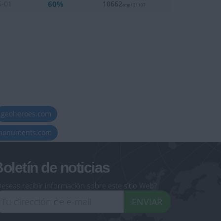
60%
5-01
10662
eme / 21107
geoheroes.com
-monuments.com
oletín de noticias
eseas recibir información sobre este sitio Web?
ENVIAR