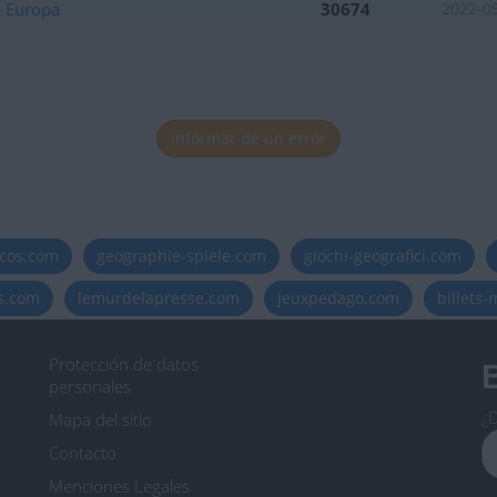
e Europa
30674
2022-0
Informar de un error
icos.com
geographie-spiele.com
giochi-geografici.com
es.com
lemurdelapresse.com
jeuxpedago.com
billets
Protección de datos
B
personales
¿D
Mapa del sitio
Contacto
Menciones Legales