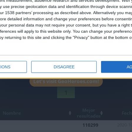
Join our American version now and be among
tent measurement, audience research and services development.
With 
 use precise geolocation data and identification through device scanni
the firsts to submit your score on our
ur 1538 partners’ processing as described above. Alternatively you may 
leaderboards!
ore detailed information and change your preferences before consenti
our personal data may not require your consent, but you have a right t
ferences will apply to this website only. You can change your preferen
y returning to this site and clicking the "Privacy" button at the bottom
IONS
DISAGREE
A
Let's visit GeoHeroes.com!
1
Mejor
Nombre
Fec
resultados
110299
2020-1