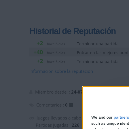
Historial de Reputación
+2
Terminar una partida
hace 6 días
+40
Entrar en las mejores pun
hace 6 días
+2
Terminar una partida
hace 6 días
Información sobre la réputación
Miembro desde: :
24-07-2017
Comentarios :
0
We and our
partners
Juegos llevados a cabo :
2
such as unique ident
Partidas jugadas :
226