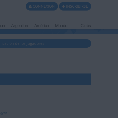
CONNEXION
INSCRIBIRSE
opa
Argentina
América
Mundo
|
Clubs
ificación de los jugadores
rfil.