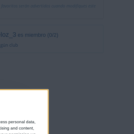
 favoritos serán advertidos cuando modifiques este
loz_3
es miembro (0/2)
ngún club
 de nadie
cess personal data,
tising and content,