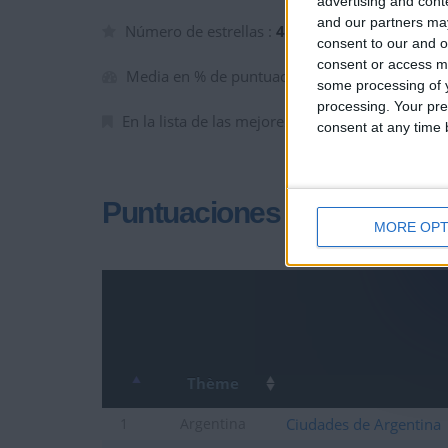
advertising and con
and our partners may
Número de estrellas :
4
consent to our and o
consent or access m
Media en % de puntuación max. :
78.32%
some processing of y
processing. Your pre
En la lista de las mejores partidas :
1
consent at any time b
Puntuaciones
MORE OPT
Thème
Ciudades de Argentina
1
Argentina