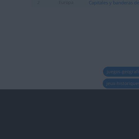
Capitales y banderas d
2
Europa
juegos-geograf
jeux-historiqu