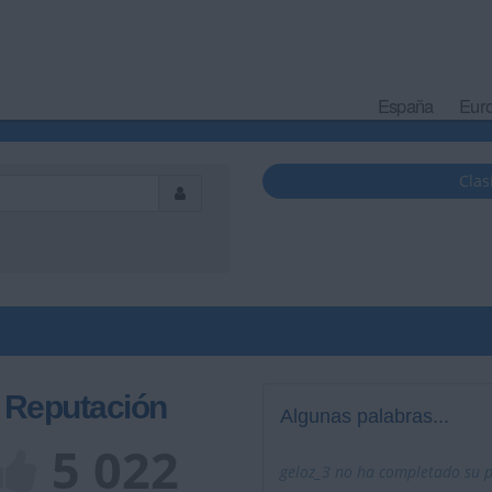
España
Eur
Clas
Reputación
Algunas palabras...
5 022
geloz_3 no ha completado su pe