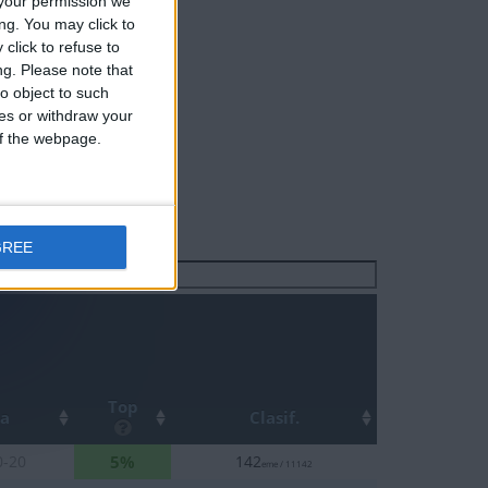
your permission we
ng. You may click to
click to refuse to
ng.
Please note that
o object to such
ces or withdraw your
 of the webpage.
GREE
Buscar:
Top
ha
Clasif.
5%
0-20
142
eme / 11142