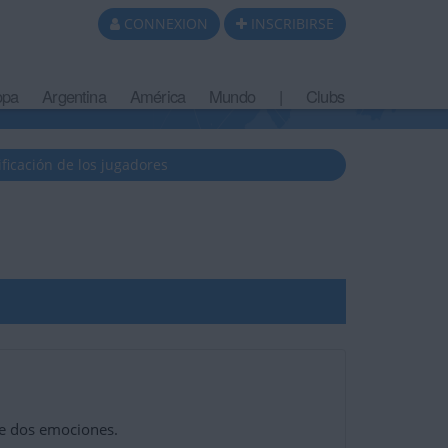
CONNEXION
INSCRIBIRSE
opa
Argentina
América
Mundo
|
Clubs
ificación de los jugadores
re dos emociones.