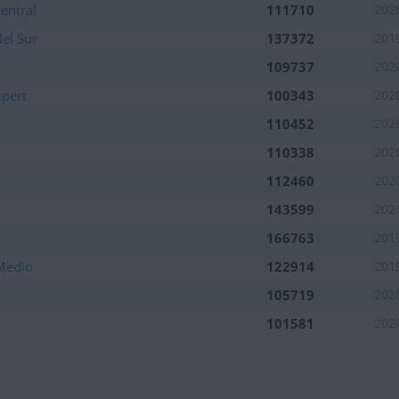
entral
111710
202
el Sur
137372
201
109737
202
xpert
100343
202
110452
202
110338
202
112460
202
143599
202
166763
201
 Medio
122914
201
105719
202
101581
202