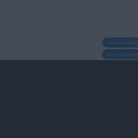
juegos-geograf
jeux-historiqu