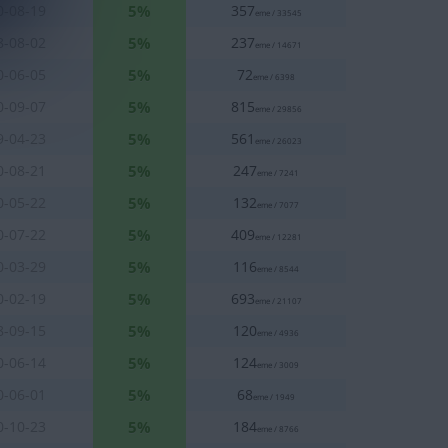
5%
0-08-19
357
eme / 33545
5%
8-08-02
237
eme / 14671
5%
0-06-05
72
eme / 6398
5%
0-09-07
815
eme / 29856
5%
9-04-23
561
eme / 26023
5%
0-08-21
247
eme / 7241
5%
0-05-22
132
eme / 7077
5%
0-07-22
409
eme / 12281
5%
0-03-29
116
eme / 8544
5%
0-02-19
693
eme / 21107
5%
8-09-15
120
eme / 4936
5%
0-06-14
124
eme / 3009
5%
0-06-01
68
eme / 1949
5%
0-10-23
184
eme / 8766