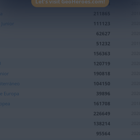
Let's visit GeoHeroes.com!
246618
202
na
211865
201
 Junior
111123
202
62627
202
51232
201
156363
202
U
120719
202
nior
190818
202
iterráneo
104150
202
de Europa
39896
202
ropea
161708
201
226649
202
138214
202
95564
202