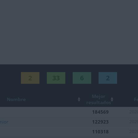
2
33
6
2
Mejor
Nombre
F
resultados
184569
202
nior
122923
202
110318
202