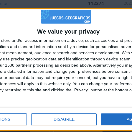
nior
112274
202
111155
202
100857
202
We value your privacy
111701
202
🇺🇸 We noticed you’re visiting from
store and/or access information on a device, such as cookies and pro
108211
202
an English-speaking country
ifiers and standard information sent by a device for personalised adver
a
109502
202
Join our American version now and be among
tent measurement, audience research and services development.
With 
 use precise geolocation data and identification through device scanni
the firsts to submit your score on our
189280
202
ur 1538 partners’ processing as described above. Alternatively you may 
leaderboards!
187704
202
ore detailed information and change your preferences before consenti
our personal data may not require your consent, but you have a right t
ral
161524
201
ferences will apply to this website only. You can change your preferen
 Sur
110977
202
y returning to this site and clicking the "Privacy" button at the bottom
180329
202
dio
158923
201
181934
202
IONS
DISAGREE
A
ña
147372
202