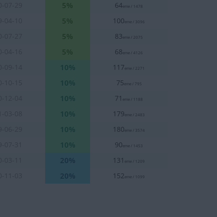
5%
0-07-29
64
eme / 1478
5%
9-04-10
100
eme / 3096
5%
0-07-27
83
eme / 2075
5%
0-04-16
68
eme / 4126
10%
0-09-14
117
eme / 2271
10%
0-10-15
75
eme / 795
10%
0-12-04
71
eme / 1188
10%
1-03-08
179
eme / 2483
10%
9-06-29
180
eme / 3574
10%
9-07-31
90
eme / 1453
20%
0-03-11
131
eme / 1209
20%
0-11-03
152
eme / 1099