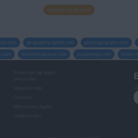
Informar de un error
icos.com
geographie-spiele.com
giochi-geografici.com
es.com
lemurdelapresse.com
jeuxpedago.com
billets
Protección de datos
B
personales
¿D
Mapa del sitio
Contacto
Menciones Legales
Colaboración