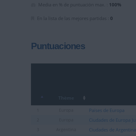
Media en % de puntuación max. :
100%
En la lista de las mejores partidas :
0
Puntuaciones
Thème
Países de Europa
1
Europa
Ciudades de Europa Ju
2
Europa
Ciudades de Argentina
3
Argentina