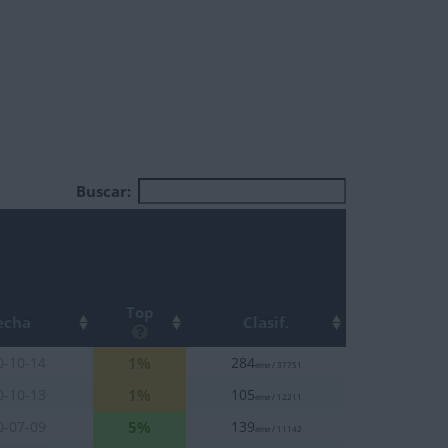
Buscar:
Top
echa
Clasif.
1%
0-10-14
284
eme / 37751
1%
0-10-13
105
eme / 12211
5%
0-07-09
139
eme / 11142