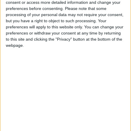
+2
consent or access more detailed information and change your
Terminar una partida
hace 7 días
preferences before consenting.
Please note that some
Juegos llevados a cabo :
41
+2
Terminar una partida
hace 7 días
processing of your personal data may not require your consent,
Partidas jugadas :
9211
+2
but you have a right to object to such processing. Your
Terminar una partida
hace 7 días
preferences will apply to this website only. You can change your
+2
Número de estrellas :
94
Terminar una partida
hace 7 días
preferences or withdraw your consent at any time by returning
+2
to this site and clicking the "Privacy" button at the bottom of the
Terminar una partida
hace 7 días
Media en % de puntuación max. :
83.39%
webpage.
+2
Terminar una partida
hace 7 días
+2
En la lista de las mejores partidas :
7
Terminar una partida
hace 8 días
Está entre los favoritos de
3
jugadores
+20
hace 9 días
Entrar en las mejores puntuaciones de la semana
+2
Terminar una partida
hace 9 días
+2
Terminar una partida
hace 9 días
Puntuaciones
+2
Terminar una partida
hace 9 días
-10
Buscar:
hace 9 días
Ser suprimido de los favoritos de alguien
+40
hace 10 días
6
13
7
3