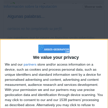
+2
Terminar una partida
hace un día
Información sobre la réputación
Mostrar todo
+2
Terminar una partida
hace 2 días
Algunas palabras...
+2
Terminar una partida
hace 2 días
+2
Terminar una partida
hace 3 días
carlacos no ha completado su perfil.
+2
Terminar una partida
hace 3 días
Los jugadores que te siguen en favoritos serán advertidos
+2
Terminar una partida
cuando modifiques este texto.
hace 4 días
+2
Terminar una partida
hace 5 días
+2
Terminar una partida
hace 5 días
We value your privacy
carlacos
Clubes de los cuales
es miembro
+2
Terminar una partida
hace 6 días
We and our
partners
store and/or access information on a
(0/2)
device, such as cookies and process personal data, such as
+20
hace 6 días
carlacos
no pertenece a ningún club
unique identifiers and standard information sent by a device for
Entrar en las mejores puntuaciones de la semana
personalised advertising and content, advertising and content
+2
Terminar una partida
hace 6 días
measurement, audience research and services development.
+2
With your permission we and our partners may use precise
Terminar una partida
hace 6 días
Miembro desde: :
08-06-2017
geolocation data and identification through device scanning. You
+20
hace 6 días
may click to consent to our and our 1538 partners’ processing
Entrar en las mejores puntuaciones de la semana
as described above. Alternatively you may click to refuse to
Comentarios :
0