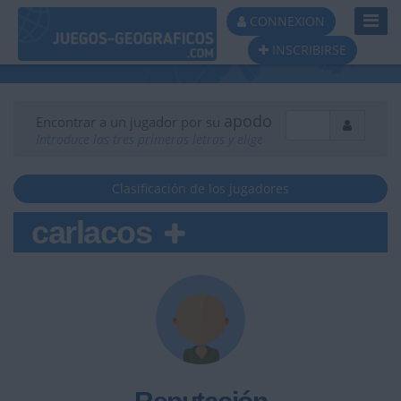
Toggl
CONNEXION
Navig
INSCRIBIRSE
apodo
Encontrar a un jugador por su
Introduce las tres primeras letras y elige
Clasificación de los jugadores
carlacos