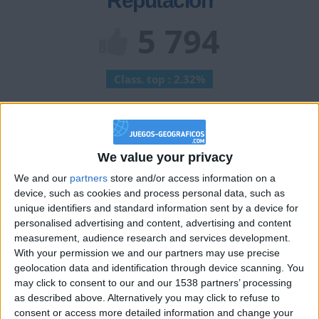
Reputación
5 794
Class. top : 2.32%
Historial de Reputación
We value your privacy
+2
Terminar una partida
hace 2 meses
We and our
partners
store and/or access information on a
+2
Terminar una partida
hace 2 meses
device, such as cookies and process personal data, such as
unique identifiers and standard information sent by a device for
Información sobre la réputación
Mostrar todo
personalised advertising and content, advertising and content
measurement, audience research and services development.
Algunas palabras...
With your permission we and our partners may use precise
geolocation data and identification through device scanning. You
gabuchy no ha completado su perfil.
may click to consent to our and our 1538 partners’ processing
as described above. Alternatively you may click to refuse to
Los jugadores que te siguen en favoritos serán advertidos
consent or access more detailed information and change your
cuando modifiques este texto.