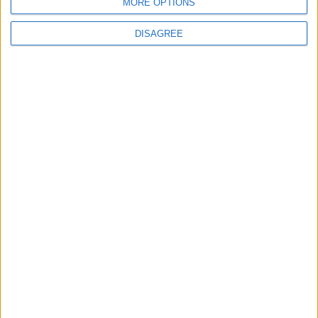
personales
MORE OPTIONS
Mapa del sitio
DISAGREE
Contacto
Menciones Legales
Colaboración
Boletín de noticias
¿Deseas recibir información sobre este sitio Web?
ENVIAR
- copyright© juegos-geograficos™ 2026 -