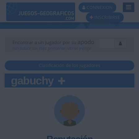
Toggl
CONNEXION
Navig
INSCRIBIRSE
apodo
Encontrar a un jugador por su
Introduce las tres primeras letras y elige
Clasificación de los jugadores
gabuchy