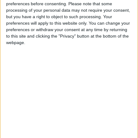
preferences before consenting.
Please note that some
processing of your personal data may not require your consent,
but you have a right to object to such processing. Your
gabuchy
Clubes de los cuales
es miembro
preferences will apply to this website only. You can change your
(0/2)
preferences or withdraw your consent at any time by returning
to this site and clicking the "Privacy" button at the bottom of the
gabuchy
no pertenece a ningún club
webpage.
Miembro desde: :
18-03-2017
Comentarios :
0
🇺🇸 We noticed you’re visiting
from an English-speaking
Juegos llevados a cabo :
3
country
Partidas jugadas :
297
Join our American version now and be
Número de estrellas :
7
among the firsts to submit your score
on our leaderboards!
Media en % de puntuación max. :
85.24%