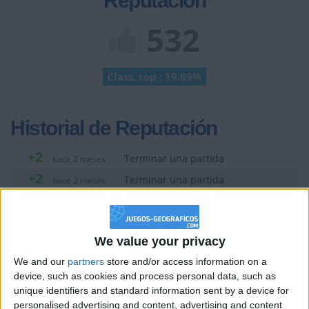
Reputación
532
Class. top : 19.89%
Historial de Reputación
+2
Terminar una partida
hace 2 meses
+2
Terminar una partida
hace 2 meses
+2
Terminar una partida
hace 2 meses
+10
hace 2 meses
Entrar en las mejores puntuaciones del día
We value your privacy
+2
Terminar una partida
hace 2 meses
We and our
partners
store and/or access information on a
+10
device, such as cookies and process personal data, such as
hace 2 meses
unique identifiers and standard information sent by a device for
Entrar en las mejores puntuaciones del día
personalised advertising and content, advertising and content