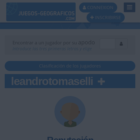
Toggl
CONNEXION
Navig
INSCRIBIRSE
apodo
Encontrar a un jugador por su
Introduce las tres primeras letras y elige
Clasificación de los jugadores
leandrotomaselli