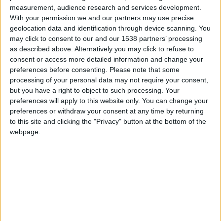
+2
Terminar una partida
hace 2 meses
measurement, audience research and services development.
Información sobre la réputación
Mostrar todo
+10
With your permission we and our partners may use precise
hace 2 meses
geolocation data and identification through device scanning. You
Entrar en las mejores puntuaciones del día
Algunas palabras...
may click to consent to our and our 1538 partners’ processing
+2
Terminar una partida
hace 2 meses
as described above. Alternatively you may click to refuse to
+10
leandrotomaselli no ha completado su perfil.
consent or access more detailed information and change your
hace 2 meses
preferences before consenting.
Please note that some
Entrar en las mejores puntuaciones del día
Los jugadores que te siguen en favoritos serán advertidos
processing of your personal data may not require your consent,
+2
Terminar una partida
hace 2 meses
cuando modifiques este texto.
but you have a right to object to such processing. Your
+2
Terminar una partida
hace 2 meses
preferences will apply to this website only. You can change your
preferences or withdraw your consent at any time by returning
+2
Terminar una partida
hace 2 meses
to this site and clicking the "Privacy" button at the bottom of the
leandrotomaselli
Clubes de los cuales
es
+2
Terminar una partida
hace 2 meses
webpage.
miembro (0/2)
+2
Terminar una partida
hace 2 meses
leandrotomaselli
no pertenece a ningún club
+10
hace 2 meses
Entrar en las mejores puntuaciones del día
+2
Terminar una partida
hace 2 meses
Miembro desde: :
30-01-2017
Comentarios :
0