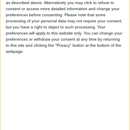
johanandres
Clubes de los cuales
es
as described above. Alternatively you may click to refuse to
miembro (0/2)
consent or access more detailed information and change your
johanandres
preferences before consenting.
Please note that some
no pertenece a ningún club
processing of your personal data may not require your consent,
but you have a right to object to such processing. Your
preferences will apply to this website only. You can change your
preferences or withdraw your consent at any time by returning
Miembro desde: :
12-10-2016
to this site and clicking the "Privacy" button at the bottom of the
webpage.
Comentarios :
1
Juegos llevados a cabo :
9
Partidas jugadas :
0
Número de estrellas :
12
Media en % de puntuación max. :
59.07%
🇺🇸 We noticed you’re visiting
En la lista de las mejores partidas :
0
from an English-speaking
No está entre los favoritos de nadie
country