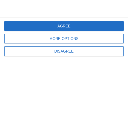
juegos-geograficos.com
geographie-spiele.com
giochi-geografici.com
geoheroes.com
AGREE
jeux-historiques.com
lemurdelapresse.com
jeuxpedago.com
billets-monuments.com
MORE OPTIONS
DISAGREE
Protección de datos
personales
Mapa del sitio
Contacto
Menciones Legales
Colaboración
Boletín de noticias
¿Deseas recibir información sobre este sitio Web?
ENVIAR