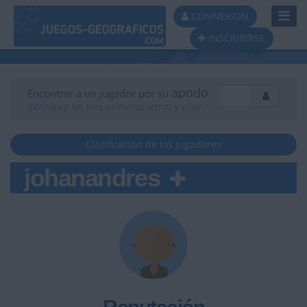
Toggl
CONNEXION
Navig
INSCRIBIRSE
apodo
Encontrar a un jugador por su
Introduce las tres primeras letras y elige
Clasificación de los jugadores
johanandres