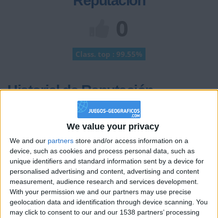
Reputación
0
Class. top : 99.55%
Historial de Reputación
Información sobre la réputación
Mostrar todo
We value your privacy
Algunas palabras...
We and our
partners
store and/or access information on a
device, such as cookies and process personal data, such as
johanandres no ha completado su perfil.
unique identifiers and standard information sent by a device for
Los jugadores que te siguen en favoritos serán advertidos
personalised advertising and content, advertising and content
cuando modifiques este texto.
measurement, audience research and services development.
With your permission we and our partners may use precise
geolocation data and identification through device scanning. You
may click to consent to our and our 1538 partners’ processing