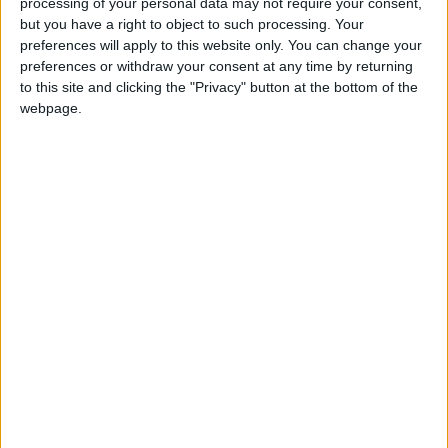
matepluss
Clubes de los cuales
es miembro
processing of your personal data may not require your consent,
(0/2)
but you have a right to object to such processing. Your
preferences will apply to this website only. You can change your
matepluss
no pertenece a ningún club
preferences or withdraw your consent at any time by returning
to this site and clicking the "Privacy" button at the bottom of the
webpage.
Miembro desde: :
04-03-2016
Comentarios :
0
🇺🇸 We noticed you’re visiting
Juegos llevados a cabo :
2
from an English-speaking
Partidas jugadas :
25
country
Join our American version now and be
Número de estrellas :
6
among the firsts to submit your score
on our leaderboards!
Media en % de puntuación max. :
100%
En la lista de las mejores partidas :
0
No está entre los favoritos de nadie