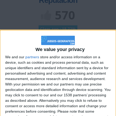
Reputación
570
Class. top : 18.72%
Historial de Reputación
We value your privacy
Información sobre la réputación
We and our
partners
store and/or access information on a
Mostrar todo
device, such as cookies and process personal data, such as
Algunas palabras...
unique identifiers and standard information sent by a device for
personalised advertising and content, advertising and content
measurement, audience research and services development.
matepluss no ha completado su perfil.
With your permission we and our partners may use precise
geolocation data and identification through device scanning. You
Los jugadores que te siguen en favoritos serán advertidos
may click to consent to our and our 1538 partners’ processing
cuando modifiques este texto.
as described above. Alternatively you may click to refuse to
consent or access more detailed information and change your
preferences before consenting.
Please note that some