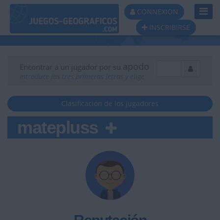
Toggl
CONNEXION
Navig
INSCRIBIRSE
apodo
Encontrar a un jugador por su
Introduce las tres primeras letras y elige
Clasificación de los jugadores
matepluss