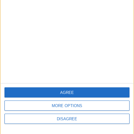
Informar de un error
juegos-geograficos.com
geographie-spiele.com
giochi-geografici.com
geoheroes.com
jeux-historiques.com
lemurdelapresse.com
jeuxpedago.com
billets-monuments.com
Protección de datos
AGREE
personales
Mapa del sitio
MORE OPTIONS
Contacto
DISAGREE
Menciones Legales
Colaboración