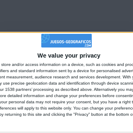
We value your privacy
🇺🇸 We noticed you’re visiting from
store and/or access information on a device, such as cookies and pro
an English-speaking country
ifiers and standard information sent by a device for personalised adver
1
4
2
2
Join our American version now and be among
tent measurement, audience research and services development.
With 
 use precise geolocation data and identification through device scanni
the firsts to submit your score on our
ur 1538 partners’ processing as described above. Alternatively you may 
leaderboards!
Mejor
Nombre
Fecha
ore detailed information and change your preferences before consenti
resultados
our personal data may not require your consent, but you have a right t
a
111500
2023-07-08
ferences will apply to this website only. You can change your preferen
y returning to this site and clicking the "Privacy" button at the bottom
l Sur
107884
2023-02-17
166787
2017-07-20