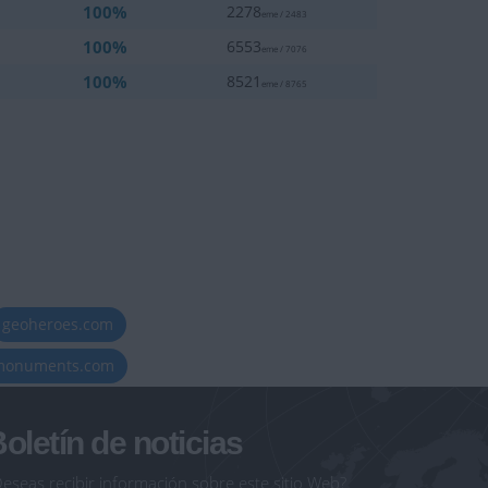
100%
2278
eme / 2483
100%
6553
eme / 7076
100%
8521
eme / 8765
geoheroes.com
-monuments.com
oletín de noticias
eseas recibir información sobre este sitio Web?