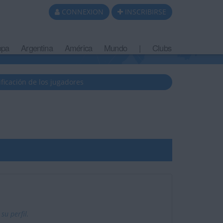
CONNEXION
INSCRIBIRSE
opa
Argentina
América
Mundo
|
Clubs
ificación de los jugadores
u perfil.