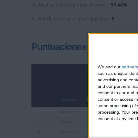
Media en % de puntuación max. :
53.44%
En la lista de las mejores partidas :
0
Puntuaciones
We and our
partners
such as unique ident
advertising and con
and our partners may
consent to our and o
Thème
consent or access m
some processing of y
Ciudades de Colombi
1
America
processing. Your pre
consent at any time b
Países de America de
2
America
Estados de los EE. UU
3
America