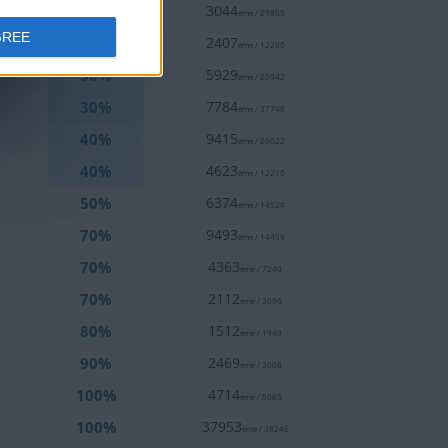
20%
3044
eme / 29855
GREE
20%
2407
eme / 12280
30%
5929
eme / 20942
30%
7784
eme / 37748
40%
9415
eme / 26022
40%
4623
eme / 12210
50%
6374
eme / 14524
70%
9493
eme / 14459
70%
4363
eme / 7240
70%
2112
eme / 3096
80%
1512
eme / 1949
90%
2469
eme / 3008
100%
4714
eme / 5085
100%
37953
eme / 38246