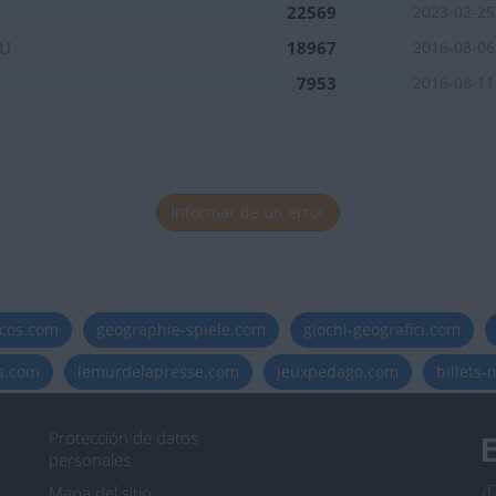
22569
2023-02-25
UU
18967
2016-08-06
7953
2016-08-11
Informar de un error
icos.com
geographie-spiele.com
giochi-geografici.com
es.com
lemurdelapresse.com
jeuxpedago.com
billets
Protección de datos
B
personales
¿D
Mapa del sitio