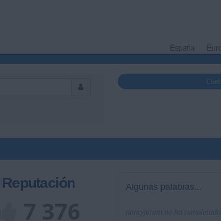
España
Eur
Clas
Reputación
Algunas palabras...
7 376
nancyjaram no ha completado s