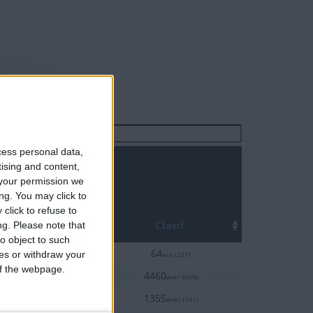
Buscar:
cess personal data,
tising and content,
your permission we
ng. You may click to
click to refuse to
Top
Clasif.
ng.
Please note that
o object to such
5%
64
ces or withdraw your
eme / 2271
 of the webpage.
20%
4460
eme / 33996
20%
1355
eme / 11911