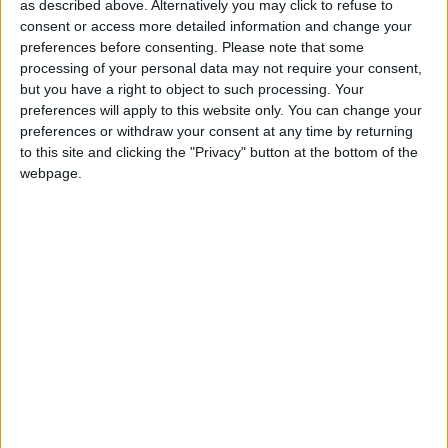
as described above. Alternatively you may click to refuse to
Juegos llevados a cabo :
43
consent or access more detailed information and change your
Partidas jugadas :
1274
preferences before consenting.
Please note that some
processing of your personal data may not require your consent,
Número de estrellas :
91
but you have a right to object to such processing. Your
preferences will apply to this website only. You can change your
Media en % de puntuación max. :
82.48%
preferences or withdraw your consent at any time by returning
to this site and clicking the "Privacy" button at the bottom of the
webpage.
En la lista de las mejores partidas :
0
Está entre los favoritos de
1
jugadores
Puntuaciones
Buscar:
2
4
10
9