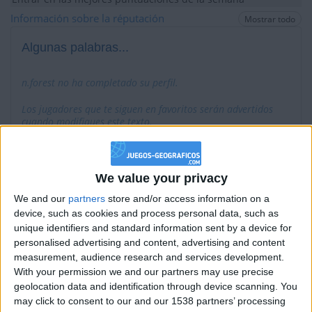
Información sobre la réputación
Mostrar todo
Algunas palabras...
n.forest no ha completado su perfil.
Los jugadores que te siguen en favoritos serán advertidos
cuando modifiques este texto.
n.forest
Clubes de los cuales
es miembro (0/2)
We value your privacy
n.forest
We and our
partners
store and/or access information on a
no pertenece a ningún club
device, such as cookies and process personal data, such as
unique identifiers and standard information sent by a device for
personalised advertising and content, advertising and content
measurement, audience research and services development.
Miembro desde: :
02-01-2016
With your permission we and our partners may use precise
geolocation data and identification through device scanning. You
Comentarios :
0
may click to consent to our and our 1538 partners’ processing