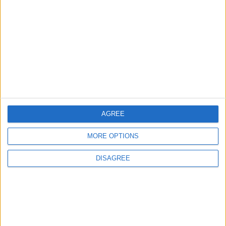
Países de Africa
92000
37
World
Ciudades de Chile
73521
38
America
Ciudades de Colombia
56905
39
America
Ciudades de Espana
52418
40
Espana
AGREE
Ciudades de Bolivia
64044
41
America
MORE OPTIONS
Países de la Unión Europea
125196
42
Europa
DISAGREE
Ciudades de Peru
46330
43
America