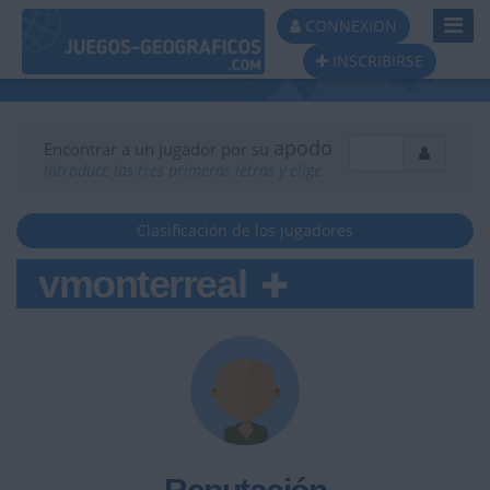
Toggl
CONNEXION
Navig
INSCRIBIRSE
apodo
Encontrar a un jugador por su
Introduce las tres primeras letras y elige
Clasificación de los jugadores
vmonterreal