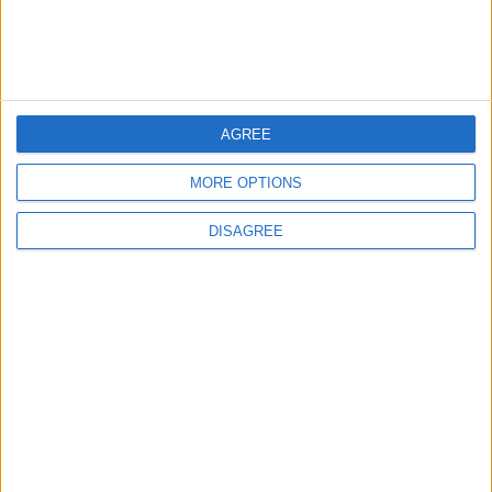
juegos-geograficos.com
geographie-spiele.com
giochi-geografici.com
geoheroes.com
jeux-historiques.com
lemurdelapresse.com
AGREE
jeuxpedago.com
billets-monuments.com
MORE OPTIONS
Protección de datos
DISAGREE
personales
Mapa del sitio
Contacto
Menciones Legales
Colaboración
Boletín de noticias
¿Deseas recibir información sobre este sitio Web?