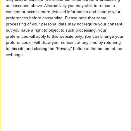
vmonterreal
Clubes de los cuales
es miembro
as described above. Alternatively you may click to refuse to
(0/2)
consent or access more detailed information and change your
vmonterreal
no pertenece a ningún club
preferences before consenting.
Please note that some
processing of your personal data may not require your consent,
but you have a right to object to such processing. Your
preferences will apply to this website only. You can change your
Miembro desde: :
09-08-2015
preferences or withdraw your consent at any time by returning
to this site and clicking the "Privacy" button at the bottom of the
Comentarios :
0
webpage.
Juegos llevados a cabo :
9
Partidas jugadas :
37
Número de estrellas :
18
Media en % de puntuación max. :
84.72%
🇺🇸 We noticed you’re visiting
En la lista de las mejores partidas :
0
from an English-speaking
No está entre los favoritos de nadie
country