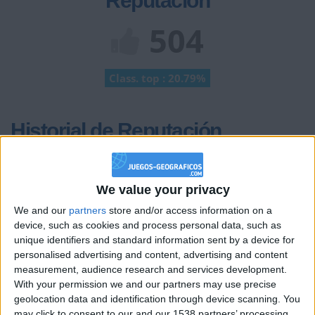
Reputación
504
Class. top : 20.79%
Historial de Reputación
Información sobre la réputación
Mostrar todo
Algunas palabras...
We value your privacy
We and our
partners
store and/or access information on a
vmonterreal no ha completado su perfil.
device, such as cookies and process personal data, such as
unique identifiers and standard information sent by a device for
Los jugadores que te siguen en favoritos serán advertidos
personalised advertising and content, advertising and content
cuando modifiques este texto.
measurement, audience research and services development.
With your permission we and our partners may use precise
geolocation data and identification through device scanning. You
may click to consent to our and our 1538 partners’ processing