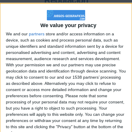
Reputación
0
We value your privacy
Class. top : 99.55%
We and our
partners
store and/or access information on a
device, such as cookies and process personal data, such as
unique identifiers and standard information sent by a device for
Historial de Reputación
personalised advertising and content, advertising and content
measurement, audience research and services development.
Información sobre la réputación
With your permission we and our partners may use precise
Mostrar todo
geolocation data and identification through device scanning. You
Algunas palabras...
may click to consent to our and our 1538 partners’ processing
as described above. Alternatively you may click to refuse to
consent or access more detailed information and change your
sams no ha completado su perfil.
preferences before consenting.
Please note that some
processing of your personal data may not require your consent,
Los jugadores que te siguen en favoritos serán advertidos
but you have a right to object to such processing. Your
cuando modifiques este texto.
preferences will apply to this website only. You can change your
preferences or withdraw your consent at any time by returning
to this site and clicking the "Privacy" button at the bottom of the