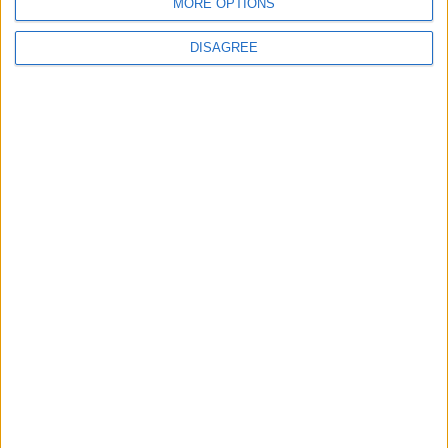
MORE OPTIONS
DISAGREE
juegos-geograficos.com
geographie-spiele.com
giochi-geografici.com
geoheroes.com
jeux-historiques.com
lemurdelapresse.com
jeuxpedago.com
billets-monuments.com
Protección de datos
personales
Mapa del sitio
Contacto
Menciones Legales
Colaboración
Boletín de noticias