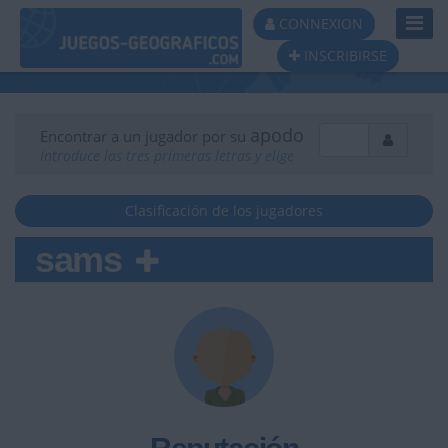
Toggl
CONNEXION
Navig
INSCRIBIRSE
apodo
Encontrar a un jugador por su
Introduce las tres primeras letras y elige
Clasificación de los jugadores
sams