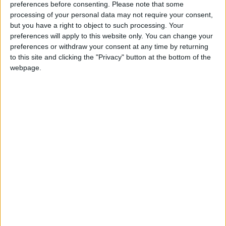
supercarme
Clubes de los cuales
es miembro
preferences before consenting.
Please note that some
(0/2)
processing of your personal data may not require your consent,
supercarme
but you have a right to object to such processing. Your
no pertenece a ningún club
preferences will apply to this website only. You can change your
preferences or withdraw your consent at any time by returning
to this site and clicking the "Privacy" button at the bottom of the
webpage.
Miembro desde: :
20-05-2026
Comentarios :
0
Juegos llevados a cabo :
5
Partidas jugadas :
24
🇺🇸 We noticed you’re visiting
Número de estrellas :
12
from an English-speaking
country
Media en % de puntuación max. :
97.26%
Join our American version now and be
En la lista de las mejores partidas :
among the firsts to submit your score
0
on our leaderboards!
No está entre los favoritos de nadie