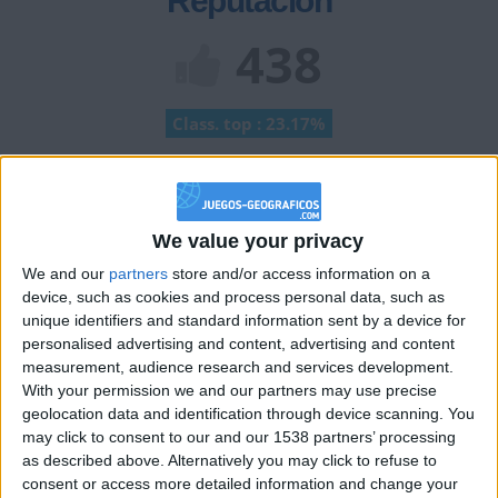
Reputación
438
Class. top : 23.17%
Historial de Reputación
We value your privacy
Información sobre la réputación
Mostrar todo
We and our
partners
store and/or access information on a
Algunas palabras...
device, such as cookies and process personal data, such as
unique identifiers and standard information sent by a device for
personalised advertising and content, advertising and content
supercarme no ha completado su perfil.
measurement, audience research and services development.
With your permission we and our partners may use precise
Los jugadores que te siguen en favoritos serán advertidos
cuando modifiques este texto.
geolocation data and identification through device scanning. You
may click to consent to our and our 1538 partners’ processing
as described above. Alternatively you may click to refuse to
consent or access more detailed information and change your