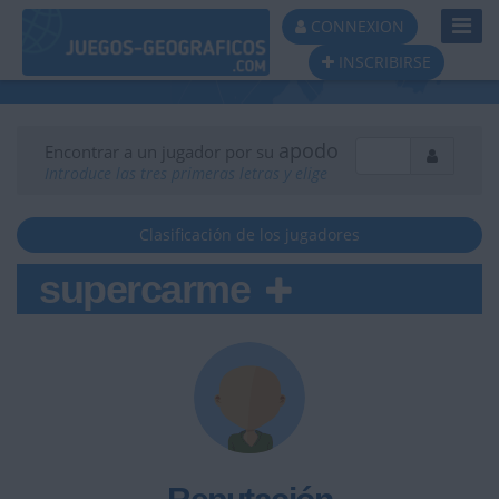
Toggl
CONNEXION
Navig
INSCRIBIRSE
apodo
Encontrar a un jugador por su
Introduce las tres primeras letras y elige
Clasificación de los jugadores
supercarme