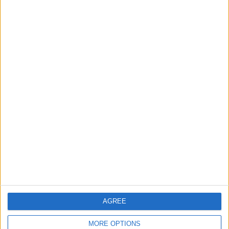
Ciudades de Africa
109056
5
World
Informar de un error
juegos-geograficos.com
geographie-spiele.com
giochi-geografici.com
geoheroes.com
jeux-historiques.com
lemurdelapresse.com
jeuxpedago.com
billets-monuments.com
AGREE
MORE OPTIONS